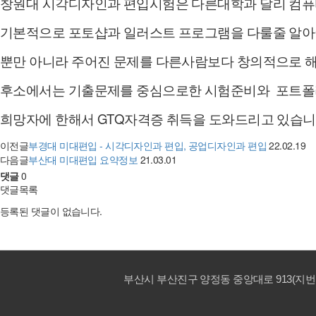
창원대 시각디자인과 편입시험은 다른대학과 달리 컴퓨
기본적으로 포토샵과 일러스트 프로그램을 다룰줄 알아
뿐만 아니라 주어진 문제를 다른사람보다 창의적으로 해
후소에서는 기출문제를 중심으로한 시험준비와
포트폴리
희망자에 한해서 GTQ자격증 취득을 도와드리고 있습니
이전글
부경대 미대편입 - 시각디자인과 편입, 공업디자인과 편입
22.02.19
다음글
부산대 미대편입 요약정보
21.03.01
댓글
0
댓글목록
등록된 댓글이 없습니다.
부산시 부산진구 양정동 중앙대로 913(지번. 