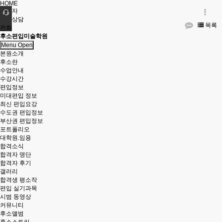
HOME
관리자
진학상담
목록
전화
후소편입미술학원
Menu Open
본원소개
후소란
수업안내
수강시간
편입정보
미대편입 정보
최신 편입요강
수도권 편입정보
부산권 편입정보
포트폴리오
대학원.임용
합격소식
합격자 명단
합격자 후기
갤러리
합격생 평소작
편입 실기과목
시범 동영상
커뮤니티
후소앨범